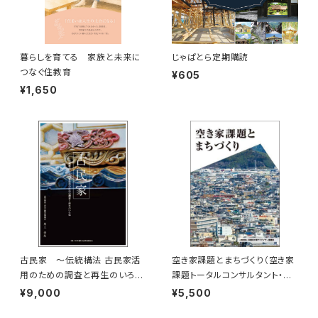
暮らしを育てる 家族と未来に
じゃぱとら定期購読
つなぐ住教育
¥605
¥1,650
古民家 ～伝統構法 古民家活
空き家課題とまちづくり（空き家
用のための調査と再生のいろは
課題トータルコンサルタント・サ
～
スティナブルなまちづくりプラン
¥9,000
¥5,500
ナー資格講習テキスト）