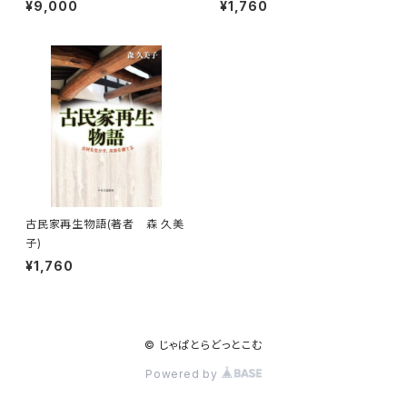
¥9,000
¥1,760
古民家再生物語(著者 森 久美
子)
¥1,760
© じゃぱとらどっとこむ
Powered by