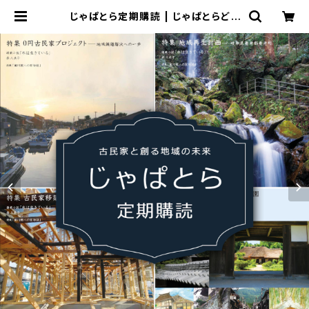
じゃぱとら定期購読 | じゃぱとらどっ
とこむ