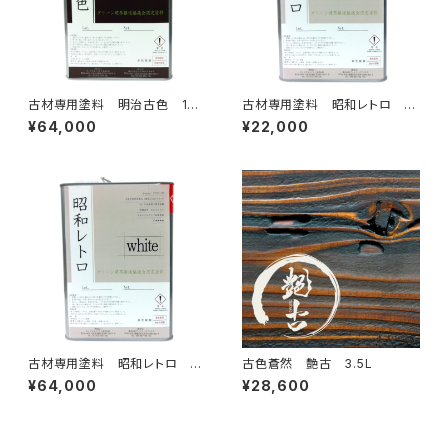
古材専用塗料 明治古色 15k
古材専用塗料 昭和レトロ 3.
g
5kg
¥64,000
¥22,000
古材専用塗料 昭和レトロ 15
古色蒼然 艶古 3.5L
kg
¥64,000
¥28,600