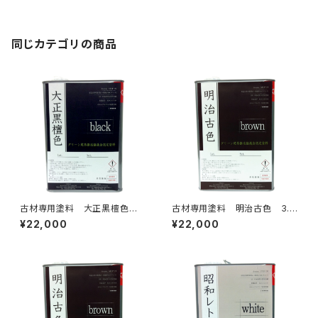
同じカテゴリの商品
古材専用塗料 大正黒檀色
古材専用塗料 明治古色 3.5
3.5kg
kg
¥22,000
¥22,000