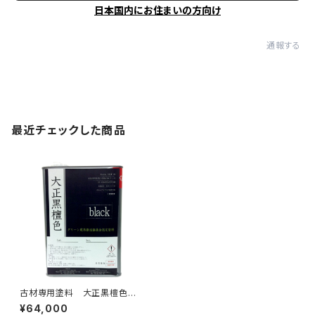
日本国内にお住まいの方向け
通報する
最近チェックした商品
古材専用塗料 大正黒檀色 1
5kg
¥64,000