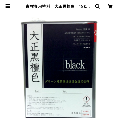
古材専用塗料 大正黒檀色 15kg |
じゃぱとらどっとこむ