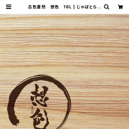
古色蒼然 想色 16L | じゃぱとらど
っとこむ