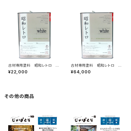
古材専用塗料 昭和レトロ 3.
古材専用塗料 昭和レトロ 15
5kg
kg
¥22,000
¥64,000
その他の商品