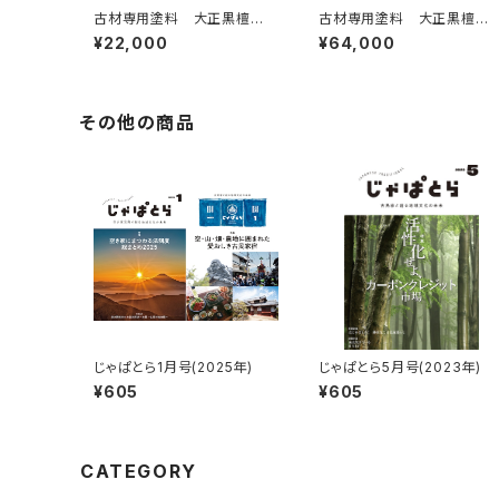
古材専用塗料 大正黒檀
古材専用塗料 大正黒檀
色 3.5kg
色 15kg
¥22,000
¥64,000
その他の商品
じゃぱとら1月号(2025年)
じゃぱとら5月号(2023年)
¥605
¥605
CATEGORY