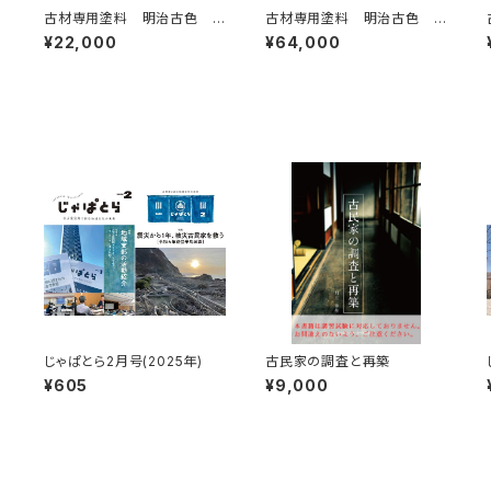
古材専用塗料 明治古色
古材専用塗料 明治古色 1
3.5kg
5kg
¥22,000
¥64,000
じゃぱとら2月号(2025年)
古民家の調査と再築
¥605
¥9,000